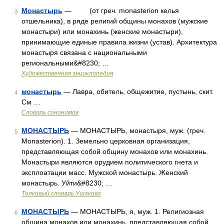
Монастырь
— (от греч. monasterion келья
3
отшельника), в ряде религий общины монахов (мужские
монастыри) или монахинь (женские монастыри),
принимающие единые правила жизни (устав). Архитектура
монастыря связана с национальными
региональными&#8230; …
Художественная энциклопедия
монастырь
— Лавра, обитель, общежитие, пустынь, скит.
4
См …
Словарь синонимов
МОНАСТЫРЬ
— МОНАСТЫРЬ, монастыря, муж. (греч.
5
Monasterion). 1. Земельно церковная организация,
представляющая собой общину монахов или монахинь.
Монастыри являются орудием политического гнета и
эксплоатации масс. Мужской монастырь. Женский
монастырь. Уйти&#8230; …
Толковый словарь Ушакова
МОНАСТЫРЬ
— МОНАСТЫРЬ, я, муж. 1. Религиозная
6
община монахов или монахинь, представляющая собой