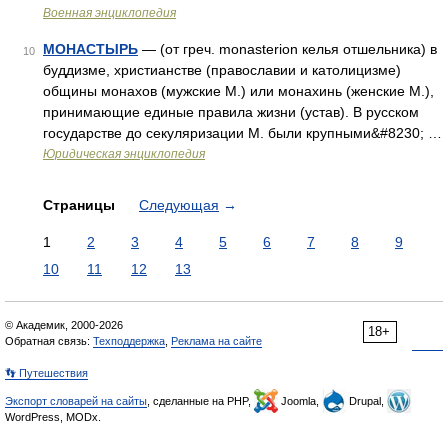
Военная энциклопедия
МОНАСТЫРЬ
— (от греч. monasterion келья отшельника) в
10
буддизме, христианстве (православии и католицизме)
общины монахов (мужские М.) или монахинь (женские М.),
принимающие единые правила жизни (устав). В русском
государстве до секуляризации М. были крупными&#8230; …
Юридическая энциклопедия
Страницы
Следующая
→
1
2
3
4
5
6
7
8
9
10
11
12
13
© Академик, 2000-2026
18+
Обратная связь:
Техподдержка
,
Реклама на сайте
👣 Путешествия
Экспорт словарей на сайты
, сделанные на PHP,
Joomla,
Drupal,
WordPress, MODx.