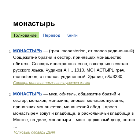
монастырь
Толкование
Перевод
Книги
МОНАСТЫРЬ
— (греч. monasterion, от monos уединенный).
1
Общежитие братий и сестер, принявших монашество,
обитель. Словарь иностранных слов, вошедших в состав
русского языка. Чудинов А.Н., 1910. МОНАСТЫРЬ греч.
monasterion, от monos, уединенный. Здание, в&#8230; …
Словарь иностранных слов русского языка
МОНАСТЫРЬ
— муж. обитель, общежитие братий и
2
сестер, монахов, монахинь, иноков, монашествующих,
принявших монашество, монашеский обед. | яросл.
монастырем зовут и кладбище, а раскольничьи кладбища в
Москве, на деле, монастыри. | моск. церковный двор, погост
…
Толковый словарь Даля