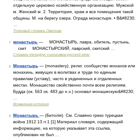
отдельную церковно хозяйственную организацию. Мужской
м. Женский м. 2. Территория, храм и все помещения такой
общины. М. на берегу озера. Ограда монастыря. • В&#8230;
…
Толковый словарь Ожегова
монастырь
— МОНАСТЫРЬ, лавра, обитель, пустынь,
7
скит МОНАСТЫРСКИЙ, лаврский, скитский …
Словарь-тезаурус синонимов русской речи
Монастырь
— (monastery), религ. сообщество монахов или
8
монахинь, живущих в молитвах и труде по единым
правилам (уставу), часто в уединенных и отдаленных
местах. Монашество свойственно почти всем религиям.
Будда (ок. 563 ок. 483 до н.э.) основал монашескую&#8230;
…
Всемирная история
Монастырь
— (Битолія). См. Славяно греко турецкая
9
война 1912 13 гг.1 [1] Материал словаря, содержащий
информацию, на которую указывает эта ссылка,
опубликован не был …